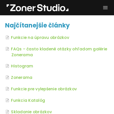
Togg
Navi
Potrebujem pomoc
Začíname
Najčítanejšie články
Používateľský manuál
Kontakt
Funkcie na úpravu obrázkov
FAQs – často kladené otázky ohľadom galérie
Zonerama
Histogram
Zonerama
Funkcie pre vylepšenie obrázkov
Funkcia Katalóg
Skladanie obrázkov