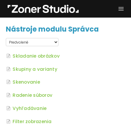
Togg
Navi
Potrebujem pomoc
Začíname
Nástroje modulu Správca
Používateľský manuál
Kontakt
Skladanie obrázkov
Skupiny a varianty
Skenovanie
Radenie súborov
Vyhľadávanie
Filter zobrazenia