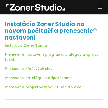
Togg
Navi
Potrebujem pomoc
Začíname
Inštalácia Zoner Studia na
novom počítači a prenesenie
Používateľský manuál
Kontakt
nastavení
Inštalácia Zoner Studia
Prenesenie nastavení programu, dialógov a správy
farieb
Prenesenie kľúčových slov
Prenesenie Katalógu neodporúčame
Prenesenie projektov modulu Tlač a Video