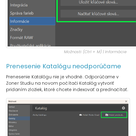
Možnosti (Ctrl + M) | Informácie
Prenesenie Katalógu neodporúčame
Prenesenie Katalógu nie je vhodné. Odporúčame v
Zoner Studiu na novom počítači Katalóg vytvoriť
pridaním zložiek, ktoré chcete indexovať a prednačítať.