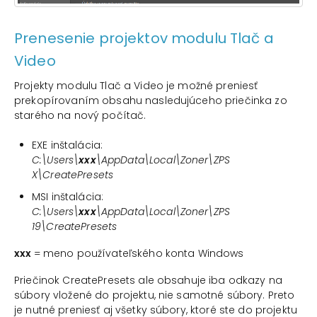
Prenesenie projektov modulu Tlač a
Video
Projekty modulu Tlač a Video je možné preniesť
prekopírovaním obsahu nasledujúceho priečinka zo
starého na nový počítač.
EXE inštalácia:
C:\Users\
xxx
\AppData\Local\Zoner\ZPS
X\CreatePresets
MSI inštalácia:
C:\Users\
xxx
\AppData\Local\Zoner\ZPS
19\CreatePresets
xxx
= meno používateľského konta Windows
Priečinok CreatePresets ale obsahuje iba odkazy na
súbory vložené do projektu, nie samotné súbory. Preto
je nutné preniesť aj všetky súbory, ktoré ste do projektu