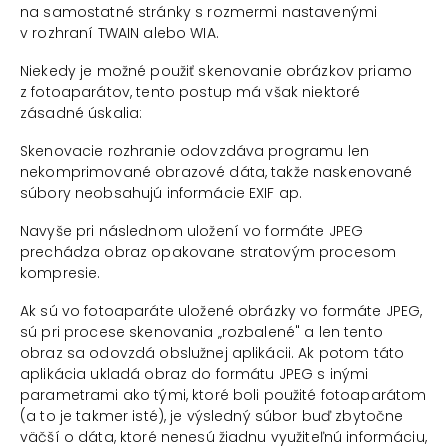
na samostatné stránky s rozmermi nastavenými
v rozhraní TWAIN alebo WIA.
Niekedy je možné použiť skenovanie obrázkov priamo
z fotoaparátov, tento postup má však niektoré
zásadné úskalia:
Skenovacie rozhranie odovzdáva programu len
nekomprimované obrazové dáta, takže naskenované
súbory neobsahujú informácie EXIF ap.
Navyše pri následnom uložení vo formáte JPEG
prechádza obraz opakovane stratovým procesom
kompresie.
Ak sú vo fotoaparáte uložené obrázky vo formáte JPEG,
sú pri procese skenovania „rozbalené" a len tento
obraz sa odovzdá obslužnej aplikácii. Ak potom táto
aplikácia ukladá obraz do formátu JPEG s inými
parametrami ako tými, ktoré boli použité fotoaparátom
(a to je takmer isté), je výsledný súbor buď zbytočne
väčší o dáta, ktoré nenesú žiadnu využiteľnú informáciu,