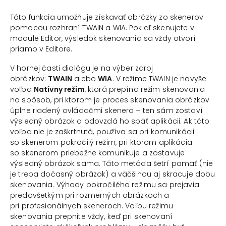
Táto funkcia umožňuje získavať obrázky zo skenerov
pomocou rozhraní TWAIN a WIA. Pokiaľ skenujete v
module Editor, výsledok skenovania sa vždy otvorí
priamo v Editore.
V hornej časti dialógu je na výber zdroj
obrázkov:
TWAIN
alebo
WIA
. V režime TWAIN je navyše
voľba
Natívny režim
, ktorá prepína režim skenovania
na spôsob, pri ktorom je proces skenovania obrázkov
úplne riadený ovládačmi skenera – ten sám zostaví
výsledný obrázok a odovzdá ho späť aplikácii. Ak táto
voľba nie je zaškrtnutá, používa sa pri komunikácii
so skenerom pokročilý režim, pri ktorom aplikácia
so skenerom priebežne komunikuje a zostavuje
výsledný obrázok sama. Táto metóda šetrí pamäť (nie
je treba dočasný obrázok) a väčšinou aj skracuje dobu
skenovania. Výhody pokročilého režimu sa prejavia
predovšetkým pri rozmerných obrázkoch a
pri profesionálnych skeneroch. Voľbu režimu
skenovania prepnite vždy, keď pri skenovaní