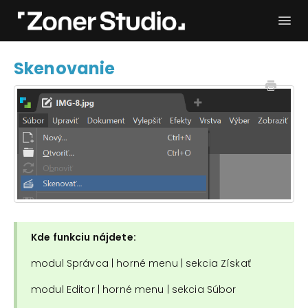
Togg
Navi
Potrebujem pomoc
Začíname
Skenovanie
Používateľský manuál
Kontakt
Kde funkciu nájdete:
modul Správca | horné menu | sekcia Získať
modul Editor | horné menu | sekcia Súbor