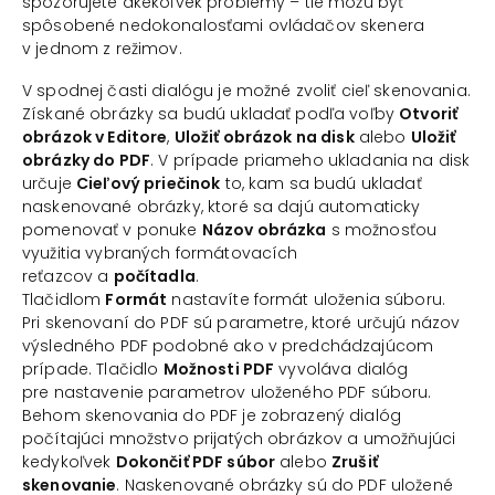
spozorujete akékoľvek problémy – tie môžu byť
spôsobené nedokonalosťami ovládačov skenera
v jednom z režimov.
V spodnej časti dialógu je možné zvoliť cieľ skenovania.
Získané obrázky sa budú ukladať podľa voľby
Otvoriť
obrázok v Editore
,
Uložiť obrázok na disk
alebo
Uložiť
obrázky do PDF
. V prípade priameho ukladania na disk
určuje
Cieľový priečinok
to, kam sa budú ukladať
naskenované obrázky, ktoré sa dajú automaticky
pomenovať v ponuke
Názov obrázka
s možnosťou
využitia vybraných formátovacích
reťazcov a
počítadla
.
Tlačidlom
Formát
nastavíte formát uloženia súboru.
Pri skenovaní do PDF sú parametre, ktoré určujú názov
výsledného PDF podobné ako v predchádzajúcom
prípade. Tlačidlo
Možnosti PDF
vyvoláva dialóg
pre nastavenie parametrov uloženého PDF súboru.
Behom skenovania do PDF je zobrazený dialóg
počítajúci množstvo prijatých obrázkov a umožňujúci
kedykoľvek
Dokončiť PDF súbor
alebo
Zrušiť
skenovanie
. Naskenované obrázky sú do PDF uložené