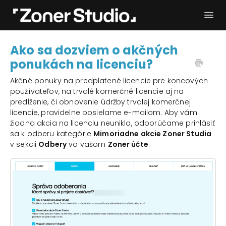
Togg
Navi
Potrebujem pomoc
Začíname
Ako sa dozviem o akčných
ponukách na licenciu?
Používateľský manuál
Kontakt
Akčné ponuky na predplatené licencie pre koncových
používateľov, na trvalé komerčné licencie aj na
predĺženie, či obnovenie údržby trvalej komerčnej
licencie, pravidelne posielame e-mailom. Aby vám
žiadna akcia na licenciu neunikla, odporúčame prihlásiť
sa k odberu kategórie
Mimoriadne akcie Zoner Studia
v sekcii
Odbery
vo vašom
Zoner účte
.