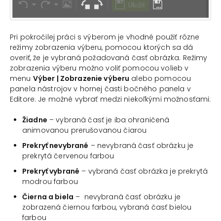
Pri pokročilej práci s výberom je vhodné použiť rôzne
režimy zobrazenia výberu, pomocou ktorých sa dá
overiť, že je vybraná požadovaná časť obrázka. Režimy
zobrazenia výberu možno voliť pomocou volieb v
menu
Výber | Zobrazenie výberu
alebo pomocou
panela nástrojov v hornej časti bočného panela v
Editore. Je možné vybrať medzi niekoľkými možnosťami:
Žiadne
– vybraná časť je iba ohraničená
animovanou prerušovanou čiarou
Prekryť nevybrané
– nevybraná časť obrázku je
prekrytá červenou farbou
Prekryť vybrané
– vybraná časť obrázka je prekrytá
modrou farbou
Čierna a biela
– nevybraná časť obrázku je
zobrazená čiernou farbou, vybraná časť bielou
farbou