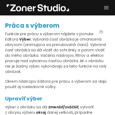
Togg
Navi
Potrebujem pomoc
Začíname
Práca s výberom
Používateľský manuál
Kontakt
Funkcie pre prácu s výberom nájdete v ponuke
Editora
Výber.
Vybraná časť obrázka je ohraničená
obrysom (animujúca sa prerušovaná čiara). Vybraná
časť obrázka sa dá vložiť do schránky a potom vložiť
do iného obrázka. Väčšina nástrojov, filtrov a efektov
pracuje nad vybranou časťou obrázka. Ak v obrázku
nie je žiadny výber, vykonávajú sa tieto funkcie na celý
obrázok.
Okrem nástrojov Editora pre prácu s výberom sa dajú
použiť aj nasledovné voľby:
Upraviť výber
Výber v obrázku sa dá
zmenšiť/zväčšiť,
vytvoriť
z obrysu výberu
okraj
danej veľkosti
,
prípadne