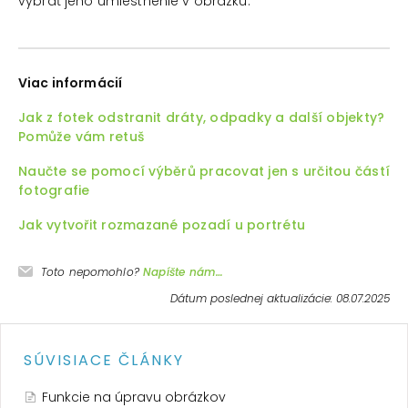
vybrať jeho umiestnenie v obrázku.
Viac informácií
Jak z fotek odstranit dráty, odpadky a další objekty?
Pomůže vám retuš
Naučte se pomocí výběrů pracovat jen s určitou částí
fotografie
Jak vytvořit rozmazané pozadí u portrétu
Toto nepomohlo?
Napíšte nám…
Dátum poslednej aktualizácie: 08.07.2025
SÚVISIACE ČLÁNKY
Funkcie na úpravu obrázkov