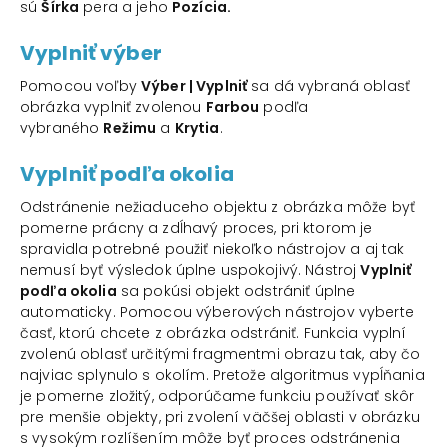
sú
Šírka
pera a jeho
Pozícia.
Vyplniť výber
Pomocou voľby
Výber | Vyplniť
sa dá vybraná oblasť
obrázka vyplniť zvolenou
Farbou
podľa
vybraného
Režimu
a
Krytia
.
Vyplniť podľa okolia
Odstránenie nežiaduceho objektu z obrázka môže byť
pomerne prácny a zdĺhavý proces, pri ktorom je
spravidla potrebné použiť niekoľko nástrojov a aj tak
nemusí byť výsledok úplne uspokojivý. Nástroj
Vyplniť
podľa okolia
sa pokúsi objekt odstrániť úplne
automaticky. Pomocou výberových nástrojov vyberte
časť, ktorú chcete z obrázka odstrániť. Funkcia vyplní
zvolenú oblasť určitými fragmentmi obrazu tak, aby čo
najviac splynulo s okolím. Pretože algoritmus vypĺňania
je pomerne zložitý, odporúčame funkciu používať skôr
pre menšie objekty, pri zvolení väčšej oblasti v obrázku
s vysokým rozlíšením môže byť proces odstránenia