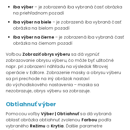
Iba výber
– je zobrazená iba vybraná časť obrázka
na priehľadnom pozadí
Iba výber na biele
– je zobrazená iba vybraná časť
obrázka na bielom pozadí
Iba výber na čierne
– je zobrazená iba vybraná časť
obrázka na čiernom pozadí
Voľbou
Zobraziť obrys výberu
sa dá vypnúť
zobrazovanie obrysu výberu, čo môže byť užitočné
napr. pri zobrazení náhľadu na výsledok filtrovej
operácie v Editore. Zobrazenie masky a obrysu výberu
sa pri prechode na iný obrázok nastaví
do východiskového nastavenia – maska sa
nezobrazuje, obrys výberu sa zobrazuje.
Obtiahnuť výber
Pomocou voľby
Výber | Obtiahnuť
sa dá vybraná
oblasť obrázka obtiahnuť zvolenou
Farbou
podľa
vybraného
Režimu
a
Krytia
. Ďalšie parametre