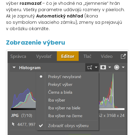
výber
rozmazať
– čo je vhodné na „zjemnenie” hrán
výberu. Všetky parametre udávajú rozmery v pixeloch.
Ak je zapnutý
Automatický náhľad
(ikona
so symbolom visacieho zámku), zmeny sa prejavujú
v obrázku okamžite.
Zobrazenie výberu