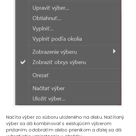
Načíta výber zo súboru uloženého na disku. Načítaný
výber sa dá kombinovať s existujúcim výberom
pridaním, odobratím alebo prienikom a ďalej sa dá