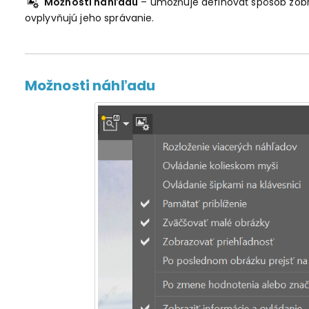
Možnosti náhľadu
– umožňuje definovať spôsob zob
ovplyvňujú jeho správanie.
Možnosti náhľadu