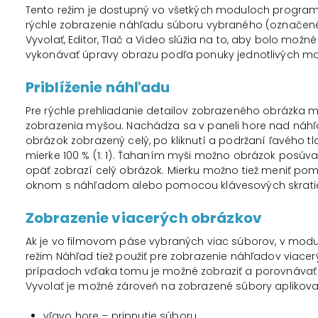
Tento režim je dostupný vo všetkých moduloch program
rýchle zobrazenie náhľadu súboru vybraného (označen
Vyvolať, Editor, Tlač a Video slúžia na to, aby bolo m
vykonávať úpravy obrazu podľa ponuky jednotlivých mo
Priblíženie náhľadu
Pre rýchle prehliadanie detailov zobrazeného obrázka 
zobrazenia myšou. Nachádza sa v paneli hore nad náh
obrázok zobrazený celý, po kliknutí a podržaní ľavého tl
mierke 100 % (1: 1). Ťahaním myši možno obrázok posúvať
opäť zobrazí celý obrázok. Mierku možno tiež meniť pom
oknom s náhľadom alebo pomocou klávesových skratie
Zobrazenie viacerých obrázkov
Ak je vo filmovom páse vybraných viac súborov, v mod
režim Náhľad tiež použiť pre zobrazenie náhľadov viace
prípadoch vďaka tomu je možné zobraziť a porovnávať 
Vyvolať je možné zároveň na zobrazené súbory aplikov
vľavo hore – pripnutie súboru,