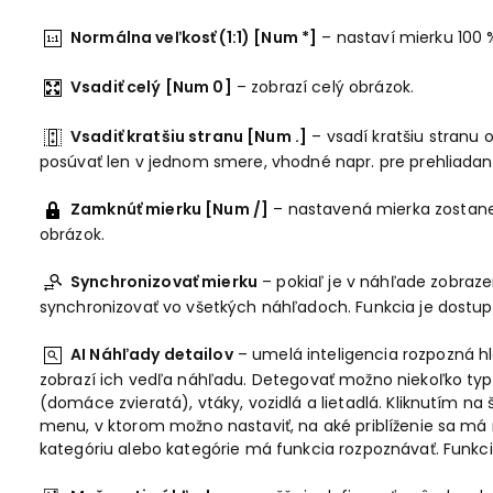
Normálna veľkosť (1:1) [Num *]
– nastaví mierku 100 
Vsadiť celý [Num 0]
– zobrazí celý obrázok.
Vsadiť kratšiu stranu [Num .]
– vsadí kratšiu stran
posúvať len v jednom smere, vhodné napr. pre prehliada
Zamknúť mierku [Num /]
– nastavená mierka zostan
obrázok.
Synchronizovať mierku
– pokiaľ je v náhľade zobraz
synchronizovať vo všetkých náhľadoch. Funkcia je dostu
AI Náhľady detailov
– umelá inteligencia rozpozná hl
zobrazí ich vedľa náhľadu. Detegovať možno niekoľko typov
(domáce zvieratá), vtáky, vozidlá a lietadlá. Kliknutím na 
menu, v ktorom možno nastaviť, na aké priblíženie sa má 
kategóriu alebo kategórie má funkcia rozpoznávať. Funkc