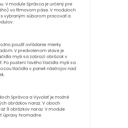
u. V module Správca je určený pre
ého) vo filmovom páse. V moduloch
ožné s vybraným súborom pracovať a
dulov.
možno použiť ovládanie mierky
ľadom. V predvolenom stave je
ačidla myši sa zobrazí obrázok v
. Po pustení ľavého tlačidla myši sa
ocou tlačidla v paneli nástrojov nad
k.
uloch Správca a Vyvolať je možné
rých obrázkov naraz. V oboch
až 9 obrázkov naraz. V module
ať úpravy hromadne.