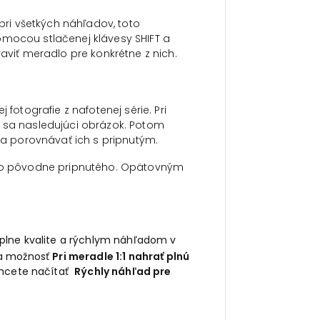
ri všetkých náhľadov, toto
omocou stlačenej klávesy SHIFT a
raviť meradlo pre konkrétne z nich.
 fotografie z nafotenej série. Pri
e sa nasledujúci obrázok. Potom
 porovnávať ich s pripnutým.
esto pôvodne pripnutého. Opätovným
plne kvalite a rýchlym náhľadom v
a možnosť
Pri meradle 1:1 nahrať plnú
chcete načítať
Rýchly náhľad pre