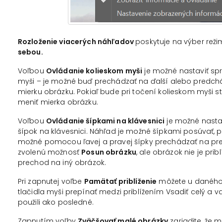
Rozloženie viacerých náhľadov
poskytuje na výber rež
sebou.
Voľbou
Ovládanie kolieskom myši
je možné nastaviť sp
myši – je možné buď prechádzať na ďalší alebo predchá
mierku obrázku. Pokiaľ bude pri točení kolieskom myši s
meniť mierka obrázku.
Voľbou
Ovládanie šípkami na klávesnici
je možné nastav
šípok na klávesnici. Náhľad je možné šípkami posúvať, po
možné pomocou ľavej a pravej šípky prechádzať na pre
zvolenú možnosť
Posun obrázku
, ale obrázok nie je prib
prechod na iný obrázok.
Pri zapnutej voľbe
Pamätať priblíženie
môžete u daného 
tlačidla myši prepínať medzi priblížením Vsadiť celý a v
použili ako posledné.
Zapnutím voľby
Zväčšovať malé obrázky
zariadite, že 