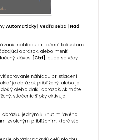
imy
Automaticky | Vedľa seba | Nad
rávanie náhľadu pri točení kolieskom
dzajúci obrázok, alebo meniť
tlačený kláves
[Ctrl]
, bude sa vždy
iť správanie náhľadu pri stlačení
kiaľ je obrázok priblížený, alebo je
došlý alebo ďalší obrázok. Ak máte
lížený, stlačenie šípky aktivuje
obrázku jedným kliknutím ľavého
ami zvoleným priblížením, ktoré ste
menšie obrázky pokryjú celú plochu