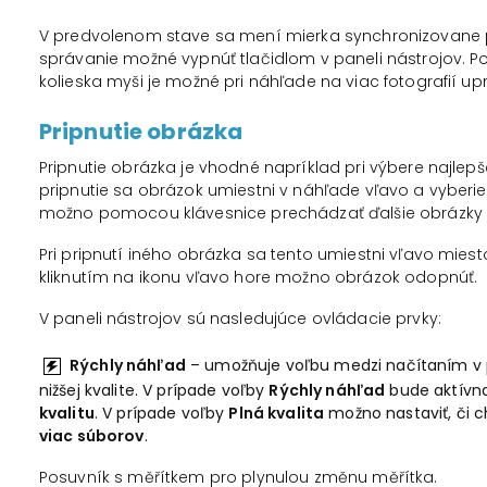
V predvolenom stave sa mení mierka synchronizovane p
správanie možné vypnúť tlačidlom v paneli nástrojov. P
kolieska myši je možné pri náhľade na viac fotografií up
Pripnutie obrázka
Pripnutie obrázka je vhodné napríklad pri výbere najlepšej
pripnutie sa obrázok umiestni v náhľade vľavo a vyberi
možno pomocou klávesnice prechádzať ďalšie obrázky a
Pri pripnutí iného obrázka sa tento umiestni vľavo mi
kliknutím na ikonu vľavo hore možno obrázok odopnúť.
V paneli nástrojov sú nasledujúce ovládacie prvky:
Rýchly náhľad
– umožňuje voľbu medzi načítaním v 
nižšej kvalite. V prípade voľby
Rýchly náhľad
bude aktívn
kvalitu
. V prípade voľby
Plná kvalita
možno nastaviť, či 
viac súborov
.
Posuvník s měřítkem pro plynulou změnu měřítka.