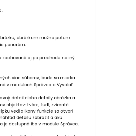
%.
u obrázku, obrázkom možno potom
nie panorám.
e zachovaná aj po prechode na iný
ených viac súborov, bude sa mierka
pná v moduloch Správca a Vyvolať.
avný detail alebo detaily obrázka a
 objektov: tváre, ľudí, zvieratá
šípku vedľa ikony funkcie sa otvorí
náhľad detailu zobraziť a akú
ia je dostupná iba v module Správca.