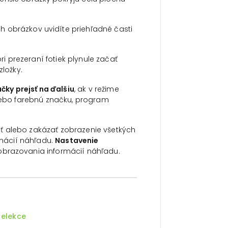
h obrázkov uvidíte priehľadné časti
i prezeraní fotiek plynule začať
zložky.
ky prejsť na ďalšiu
, ak v režime
alebo farebnú značku, program
ť alebo zakázať zobrazenie všetkých
rmácií náhľadu.
Nastavenie
obrazovania informácií náhľadu.
selekce