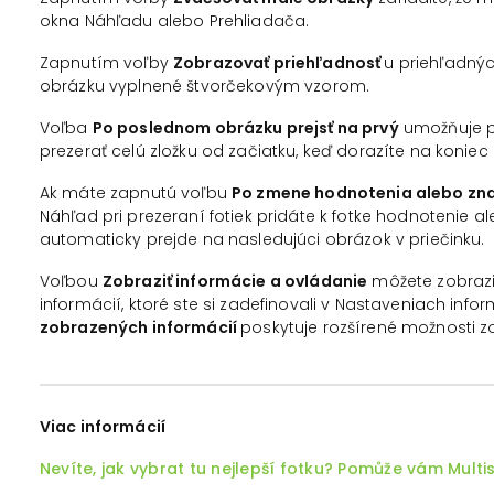
okna Náhľadu alebo Prehliadača.
Zapnutím voľby
Zobrazovať priehľadnosť
u priehľadnýc
obrázku vyplnené štvorčekovým vzorom.
Voľba
Po poslednom obrázku prejsť na prvý
umožňuje pr
prezerať celú zložku od začiatku, keď dorazíte na koniec 
Ak máte zapnutú voľbu
Po zmene hodnotenia alebo znač
Náhľad pri prezeraní fotiek pridáte k fotke hodnotenie 
automaticky prejde na nasledujúci obrázok v priečinku.
Voľbou
Zobraziť informácie a ovládanie
môžete zobrazi
informácií, ktoré ste si zadefinovali v Nastaveniach info
zobrazených informácií
poskytuje rozšírené možnosti z
Viac informácií
Nevíte, jak vybrat tu nejlepší fotku? Pomůže vám Multi